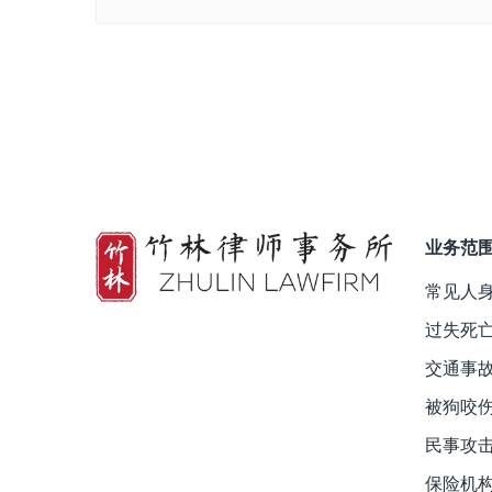
业务范
常见人
过失死
交通事
被狗咬
民事攻
保险机