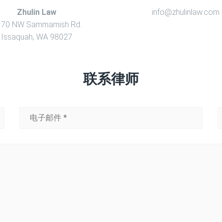
Zhulin Law
info@zhulinlaw.com
170 NW Sammamish Rd.
Issaquah, WA 98027
联系律师