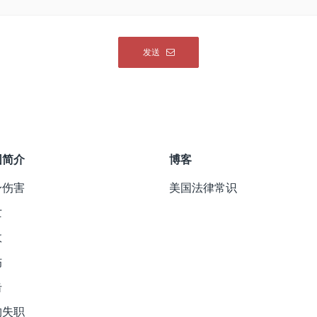
围简介
博客
身伤害
美国法律常识
亡
故
伤
击
构失职