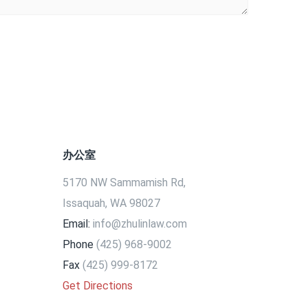
办公室
5170 NW Sammamish Rd,
Issaquah, WA 98027
Email:
info@zhulinlaw.com
Phone
(425) 968-9002
Fax
(425) 999-8172
Get Directions